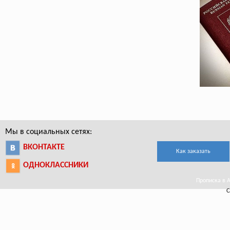
Мы в социальных сетях:
ВКОНТАКТЕ
Как заказать
ОДНОКЛАССНИКИ
Прописка в А
С