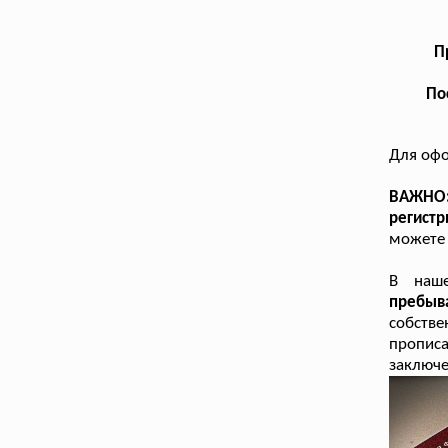
П
По
Для оф
ВАЖНО:
регист
можете 
В наш
пребыв
собстве
прописа
заключе