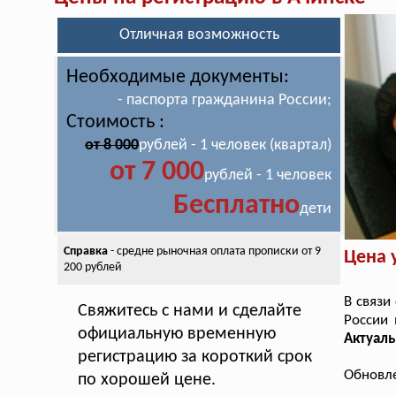
Отличная возможность
Необходимые документы:
- паспорта гражданина России;
Стоимость :
от 8 000
рублей - 1 человек (квартал)
от 7 000
рублей - 1 человек
Бесплатно
дети
Справка
- средне рыночная оплата
прописки от 9
Цена 
200 рублей
В связи
Свяжитесь с нами и сделайте
России 
официальную временную
Актуаль
регистрацию за короткий срок
Обновле
по хорошей цене.